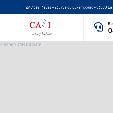
ZAC des Playes - 238 rue du Luxembourg - 83500 La
Be
0