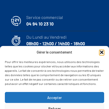
Service commercial
04 94 10 23 10
Du Lundi au Vendredi
08h00 - 12h00 / 14h00 - 18h00
Gérer le consentement
Email
Pour offrir les meilleures expériences, nous utilisons des technologies
commercial@vitrage-
telles que les cookies pour stocker et/ou accéder aux informations des
appareils. Le fait de consentir à ces technologies nous permettra de traiter
isolant.com
des données telles que le comportement de navigation ou les ID uniques
sur ce site. Le fait de ne pas consentir ou de retirer son consentement
peut avoir un effet négatif sur certaines caractéristiques et fonctions.
Accepter
(c) 2024
CAMI sarl
– Machines et produits pour la fabrication
Refuser