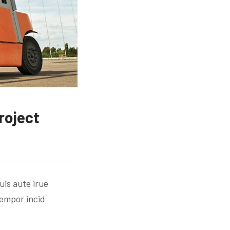
roject
is aute irue
tempor incid