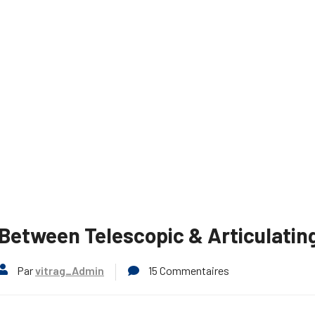
Between Telescopic & Articulatin
Par
vitrag_Admin
15 Commentaires