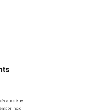
nts
is aute irue
tempor incid