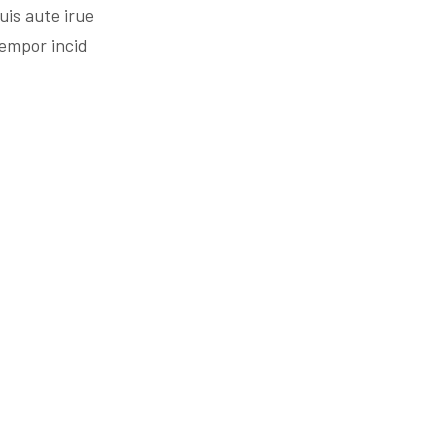
is aute irue
tempor incid