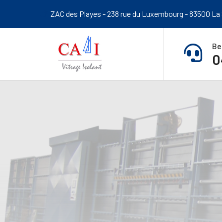
ZAC des Playes - 238 rue du Luxembourg - 83500 La
Be
0