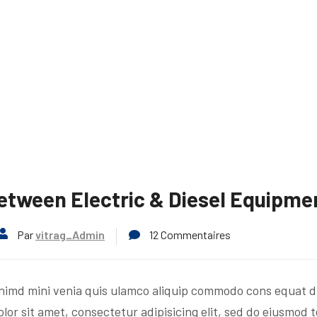
etween Electric & Diesel Equipme
Par
vitrag_Admin
12 Commentaires
nimd mini venia quis ulamco aliquip commodo cons equat du
lor sit amet, consectetur adipisicing elit, sed do eiusmod 