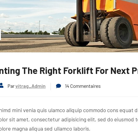
nting The Right Forklift For Next P
Par
vitrag_Admin
14 Commentaires
nimd mini venia quis ulamco aliquip commodo cons equat du
lor sit amet, consectetur adipisicing elit, sed do eiusmod 
olore magna aliqua sed ullamco laboris.