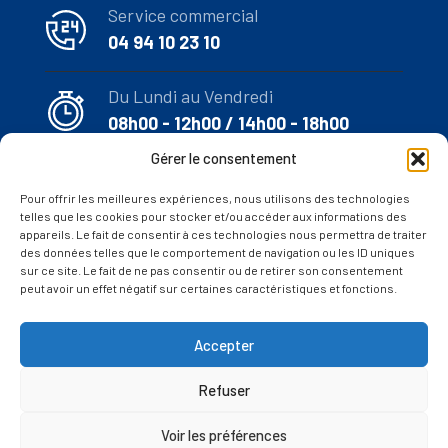
Service commercial
04 94 10 23 10
Du Lundi au Vendredi
08h00 - 12h00 / 14h00 - 18h00
Gérer le consentement
Email
Pour offrir les meilleures expériences, nous utilisons des technologies
commercial@vitrage-
telles que les cookies pour stocker et/ou accéder aux informations des
appareils. Le fait de consentir à ces technologies nous permettra de traiter
isolant.com
des données telles que le comportement de navigation ou les ID uniques
sur ce site. Le fait de ne pas consentir ou de retirer son consentement
peut avoir un effet négatif sur certaines caractéristiques et fonctions.
Accepter
(c) 2024
CAMI sarl
– Machines et produits pour la fabrication
Refuser
de vitrages isolants
Voir les préférences