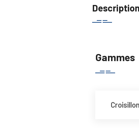
Descriptio
Gammes
Croisill