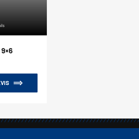
ils
Voir les détails
n 9×6
Traverse 26×8
VIS
DEMANDE DE DEVIS