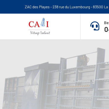
ZAC des Playes - 238 rue du Luxembourg - 83500 La
Be
0